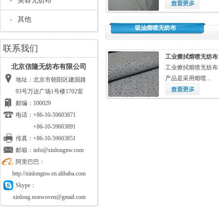
美容无纺布
其他
吸油熔喷无纺布
联系我们
工业擦拭熔喷无纺布
北京信隆无纺布有限公司
工业擦拭熔喷无纺布
产品是采用熔喷...
地址：北京市朝阳区建国路
93号万达广场1号楼1702室
邮编：100029
电话：+86-10-59603871
+86-10-59603891
传真：+86-10-59603851
邮箱：info@xinlongnw.com
阿里巴巴：
http://xinlongnw.en.alibaba.com
Skype：
xinlong.nonwoven@gmail.com