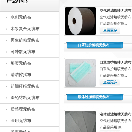
产品中心
空气过滤熔喷无纺布
水刺无纺布
空气过滤熔喷无纺布
产品是采用熔喷...
木浆复合无纺布
再生纺粘无纺布
口罩防护熔喷无纺布
可冲散无纺布
口罩防护熔喷无纺布
熔喷无纺布
口罩防护熔喷无纺布
清洁擦拭布
产品是采用熔喷...
超细纤维无纺布
液体过滤熔喷无纺布
涤纶纺粘无纺布
后整理无纺布
液体过滤熔喷无纺布
医用无纺布
空气过滤熔喷无纺布
产品是采用10...